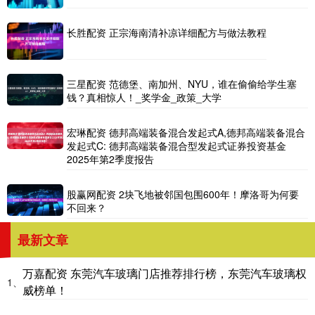
长胜配资 正宗海南清补凉详细配方与做法教程
三星配资 范德堡、南加州、NYU，谁在偷偷给学生塞
钱？真相惊人！_奖学金_政策_大学
宏琳配资 德邦高端装备混合发起式A,德邦高端装备混合
发起式C: 德邦高端装备混合型发起式证券投资基金
2025年第2季度报告
股赢网配资 2块飞地被邻国包围600年！摩洛哥为何要
不回来？
最新文章
万嘉配资 东莞汽车玻璃门店推荐排行榜，东莞汽车玻璃权
1、
威榜单！