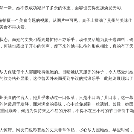
然一新。她不仅成功减掉了多余的体重，面容也变得更加焕发光彩。
餐馆拍摄一个美食专题的视频。从图片中可见，桌子上摆满了贵州的美味佳
美食不再执着。
状态。而她的丈夫刁磊则是忙得不亦乐乎，动作灵活地为妻子递调料，确
，何洁也露出了开心的笑声，瘦下来的她与以往的形象相比，真的有了天
尽力保证每个人都能吃得饱饱的。目睹她认真服务的样子，令人感受到她
的纹身格外显眼，这位曾因外表而受到争议的摇滚乐手，此刻则展现出了
州美食的代言人，她几乎未动过一口饭菜，只是小口喝了几口水，这一幕
的体质易于发胖，面对满桌的美味，心中难免感到一丝遗憾。曾经，她因
斤重回巅峰，何洁为保持来之不易的身材，不得不在三小时的节目录制中颗
人惊讶。网友们也称赞她的丈夫非常体贴，尽心尽力照顾她。早些时候，