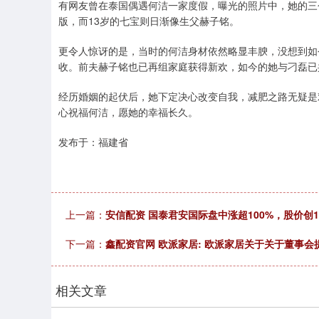
有网友曾在泰国偶遇何洁一家度假，曝光的照片中，她的三个
版，而13岁的七宝则日渐像生父赫子铭。
更令人惊讶的是，当时的何洁身材依然略显丰腴，没想到如
收。前夫赫子铭也已再组家庭获得新欢，如今的她与刁磊已
经历婚姻的起伏后，她下定决心改变自我，减肥之路无疑是
心祝福何洁，愿她的幸福长久。
发布于：福建省
上一篇：
安信配资 国泰君安国际盘中涨超100%，股价创1
下一篇：
鑫配资官网 欧派家居: 欧派家居关于关于董事会
相关文章