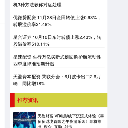
机3种方法教你对症处理
优微贷配资 11月28日金田转债上涨0.93%，
转股溢价率31.48%
星合证券 10月10日东时转债上涨2.43%，转
股溢价率510.11%
星速配资 央行万亿买断式逆回购护航流动性
四季度降准预期升温
天盈资本配资 乘联分会：6月皮卡出口2.6万
辆，同比增18%
推荐资讯
天盈财富 VR电影线下沉浸式体验《墨
多多谜境冒险之午夜游乐园》即将推
出_观众_互动_射击