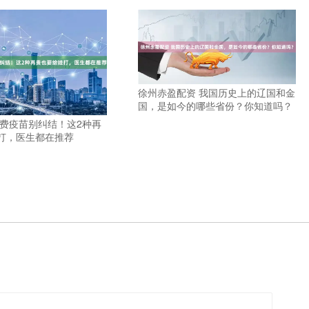
徐州赤盈配资 我国历史上的辽国和金
国，是如今的哪些省份？你知道吗？
自费疫苗别纠结！这2种再
打，医生都在推荐