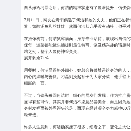
自从嫁给刁磊之后，何洁的精神状态有了显著提升，仿佛焕
7月11日，网友在贵阳偶遇了何洁和她的丈夫，他们正在
肴，如酸汤鱼和丝娃娃，然而何洁却几乎没有动筷，似乎对
在摄像机前，何洁笑容满面，身穿专业话筒，展现出自信的
保每一道菜都能镜头捕捉到最佳特写。谈及感兴趣的话题时
壤之别，整个人显得神采奕奕。
展开剩余71%
用餐时，何洁显得格外细心，她总会将菜肴递给身边的人，
内心的温暖与善良。刁磊则挽起袖子为大家分菜，他手臂上
细腻的一面。
不过，当镜头移回何洁时，细心的网友们发现，作为推广贵
显得有些可怜。其实并非何洁不愿意品尝美食，而是因为她
身材发福而被外界评头论足，而现在经过艰辛努力减掉60
粒未进。
许多人注意到，何洁确实瘦了很多，细看之下，变化之大让