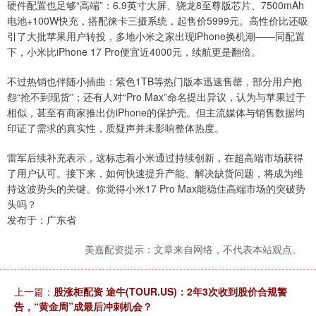
硬件配置也足够“高端”：6.9英寸大屏、骁龙8至尊版芯片、7500mAh
电池+100W快充，搭配徕卡三摄系统，起售价5999元。高性价比还吸
引了大批苹果用户转投，多地小米之家出现iPhone换机潮——同配置
下，小米比iPhone 17 Pro便宜近4000元，续航更是翻倍。
不过热销也伴随小插曲：紫色1TB等热门版本迅速售罄，部分用户抱
怨“抢不到现货”；还有人对“Pro Max”命名提出异议，认为与苹果过于
相似，甚至有商家推出仿iPhone的保护壳。但主流媒体与销售数据均
印证了需求的真实性，质疑声并未影响整体热度。
雷军后续补充表示，这标志着小米通过持续创新，在超高端市场获得
了用户认可。接下来，如何快速提升产能、解决缺货问题，将成为维
持这波势头的关键。你觉得小米17 Pro Max能稳住高端市场的突破势
头吗？
发布于：广东省
美嘉配资提示：文章来自网络，不代表本站观点。
上一篇：
股涨柜配资 途牛(TOUR.US)：2年3次收到股价合规警
告，“黄金周”成最后冲刺机会？