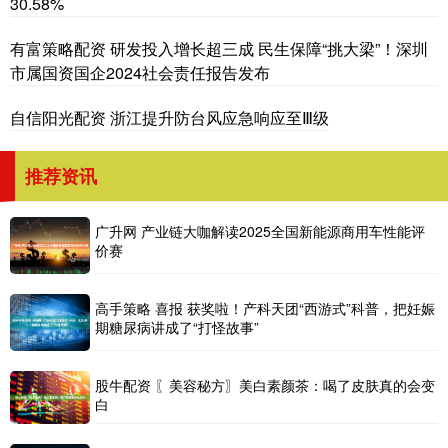
30.58%
有富策略配资 研发投入增长超三成 民生保障“挑大梁”！深圳
市属国资国企2024社会责任报告发布
自信阳光配资 浙江提升防台风应急响应至Ⅲ级
推荐资讯
广升网 产业链大咖解读2025全国新能源商用车性能评
价赛
高手策略 喜报 获奖啦！产科天团“西游式”科普，把妊娠
期糖尿病讲成了“打怪故事”
股牛配资 〖美容秘方〗美白素颜茶：喝了皮肤真的会变
白