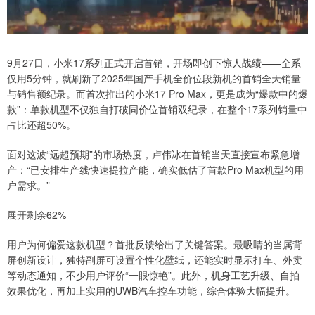
9月27日，小米17系列正式开启首销，开场即创下惊人战绩——全系
仅用5分钟，就刷新了2025年国产手机全价位段新机的首销全天销量
与销售额纪录。而首次推出的小米17 Pro Max，更是成为“爆款中的爆
款”：单款机型不仅独自打破同价位首销双纪录，在整个17系列销量中
占比还超50%。
面对这波“远超预期”的市场热度，卢伟冰在首销当天直接宣布紧急增
产：“已安排生产线快速提拉产能，确实低估了首款Pro Max机型的用
户需求。”
展开剩余62%
用户为何偏爱这款机型？首批反馈给出了关键答案。最吸睛的当属背
屏创新设计，独特副屏可设置个性化壁纸，还能实时显示打车、外卖
等动态通知，不少用户评价“一眼惊艳”。此外，机身工艺升级、自拍
效果优化，再加上实用的UWB汽车控车功能，综合体验大幅提升。