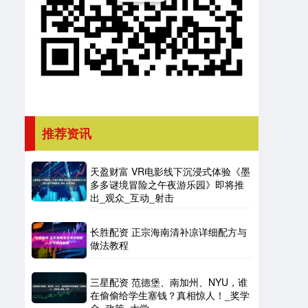
推荐资讯
天盈财富 VR电影线下沉浸式体验《墨
多多谜境冒险之午夜游乐园》即将推
出_观众_互动_射击
长胜配资 正宗海南清补凉详细配方与
做法教程
三星配资 范德堡、南加州、NYU，谁
在偷偷给学生塞钱？真相惊人！_奖学