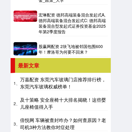
金_政策_大学
宏琳配资 德邦高端装备混合发起式A,
德邦高端装备混合发起式C: 德邦高端
装备混合型发起式证券投资基金2025
年第2季度报告
股赢网配资 2块飞地被邻国包围600
年！摩洛哥为何要不回来？
最新文章
万嘉配资 东莞汽车玻璃门店推荐排行榜，
1、
东莞汽车玻璃权威榜单！
及十策略 安全座椅十大排名揭晓！这些婴
2、
儿座椅值得入手
倍悦网 车辆被查封咋办？如何查原因？老
3、
司机3种方法教你对症处理